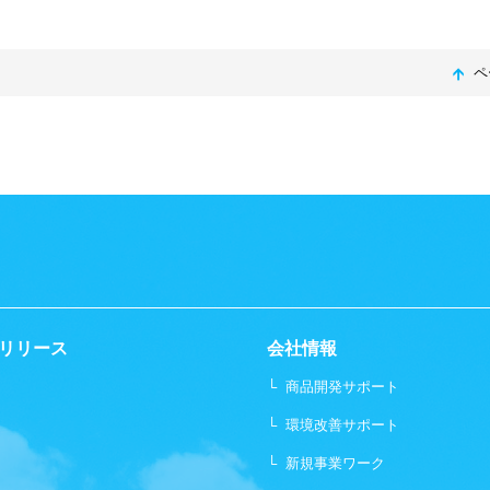
ペ
リリース
会社情報
└
商品開発サポート
└
環境改善サポート
└
新規事業ワーク