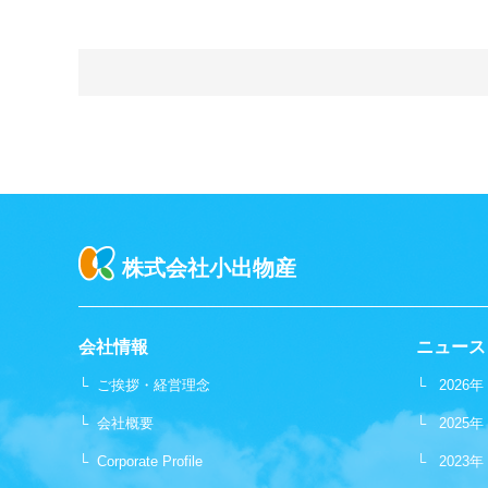
株式会社小出物産
会社情報
ニュース
└
ご挨拶・経営理念
└
2026年
└
会社概要
└
2025年
└
Corporate Profile
└
2023年